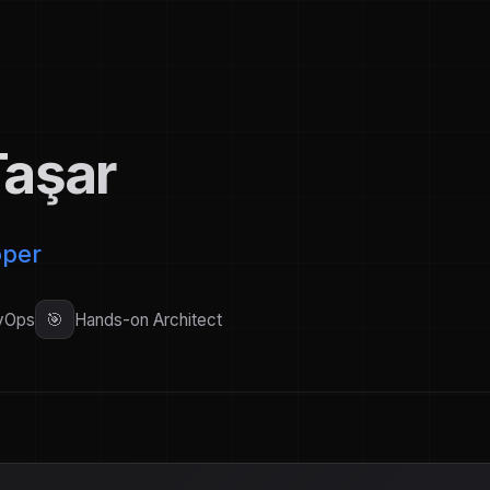
aşar
oper
🎯
evOps
Hands-on Architect