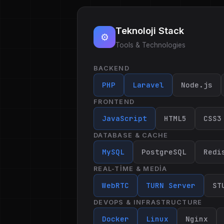
Teknoloji Stack
⚙️
Tools & Technologies
BACKEND
PHP
Laravel
Node.js
FRONTEND
JavaScript
HTML5
CSS3
DATABASE & CACHE
MySQL
PostgreSQL
Redi
REAL-TIME & MEDIA
WebRTC
TURN Server
ST
DEVOPS & INFRASTRUCTURE
Docker
Linux
Nginx