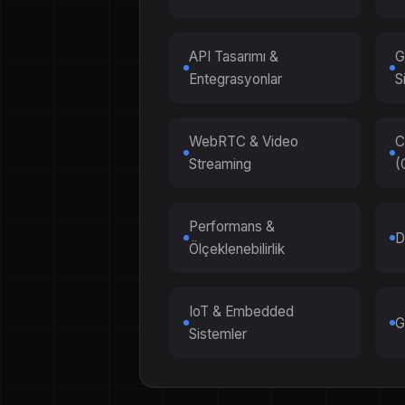
API Tasarımı &
G
Entegrasyonlar
S
WebRTC & Video
C
Streaming
(
Performans &
D
Ölçeklenebilirlik
IoT & Embedded
G
Sistemler