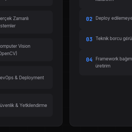
Deploy edilemeye
erçek Zamanlı
02
istemler
Teknik borcu görün
03
omputer Vision
OpenCV)
Framework bağımlı
04
üretirim
evOps & Deployment
üvenlik & Yetkilendirme