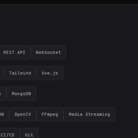
REST API
WebSocket
Tailwind
Vue.js
s
MongoDB
UN
OpenCV
FFmpeg
Media Streaming
CI/CD
Git