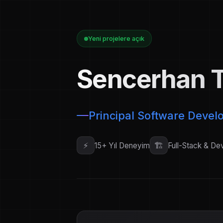
Yeni projelere açık
Sencerhan T
Principal Software Devel
⚡
🏗️
15+
Yıl Deneyim
Full-Stack & D