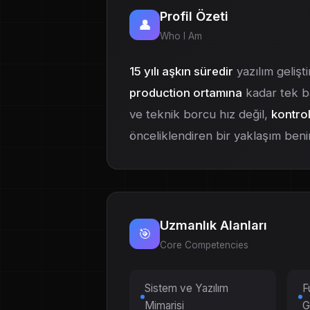
Profil Özeti
👤
Who I Am
15 yılı aşkın süredir
yazılım gelişt
production ortamına
kadar tek baş
ve teknik borcu hız değil,
kontro
önceliklendiren bir yaklaşım ben
Uzmanlık Alanları
🎯
Core Competencies
Sistem ve Yazılım
F
Mimarisi
G