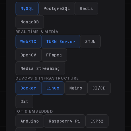
MySQL
PostgreSQL
Redis
MongoDB
REAL-TIME & MEDIA
WebRTC
TURN Server
STUN
OpenCV
FFmpeg
Media Streaming
DEVOPS & INFRASTRUCTURE
Docker
Linux
Nginx
CI/CD
Git
IOT & EMBEDDED
Arduino
Raspberry Pi
ESP32